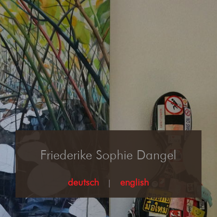
Friederike Sophie Dangel
deutsch
english
|